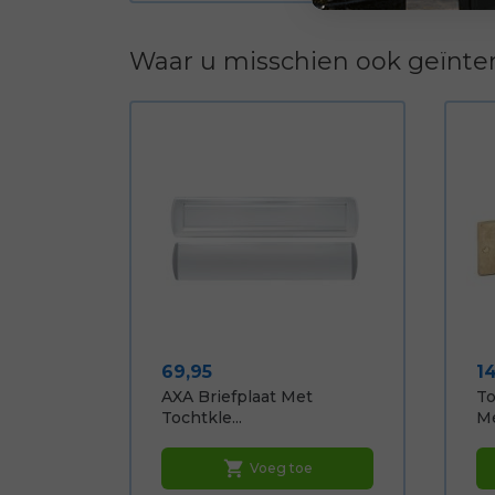
Waar u misschien ook geïnter
Prijs
Pr
69,95
1
AXA Briefplaat Met
To
Tochtkle...
Me
shopping_cart
Voeg toe