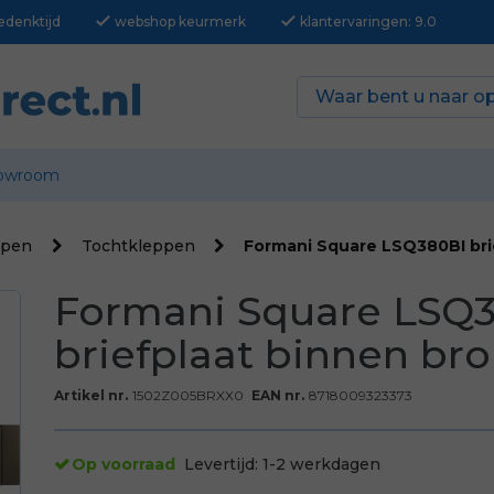
check
check
edenktijd
webshop keurmerk
klantervaringen: 9.0
owroom
ppen
Tochtkleppen
Formani Square LSQ380BI bri
Formani Square LSQ
briefplaat binnen br
Artikel nr.
1502Z005BRXX0
EAN nr.
8718009323373
Op voorraad
Levertijd:
1-2 werkdagen