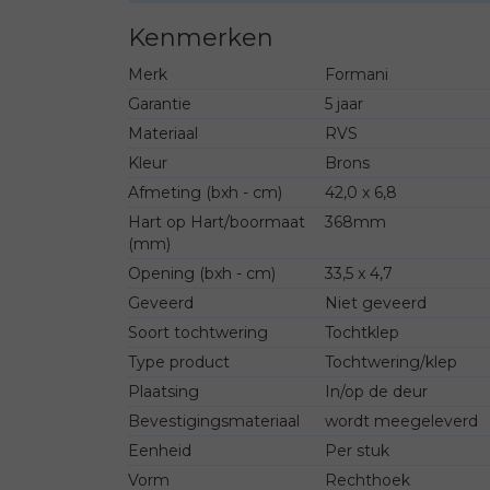
Kenmerken
Merk
Formani
Garantie
5 jaar
Materiaal
RVS
Kleur
Brons
Afmeting (bxh - cm)
42,0 x 6,8
Hart op Hart/boormaat
368mm
(mm)
Opening (bxh - cm)
33,5 x 4,7
Geveerd
Niet geveerd
Soort tochtwering
Tochtklep
Type product
Tochtwering/klep
Plaatsing
In/op de deur
Bevestigingsmateriaal
wordt meegeleverd
Eenheid
Per stuk
Vorm
Rechthoek