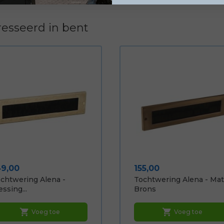
esseerd in bent
ijs
Prijs
49,00
155,00
chtwering Alena -
Tochtwering Alena - Mat
ssing...
Brons
shopping_cart
shopping_cart
Voeg toe
Voeg toe