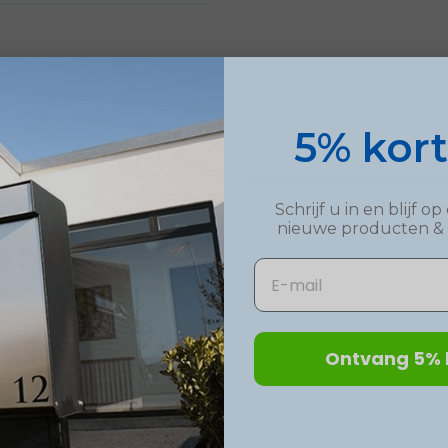
5% kor
Schrijf u in en blijf 
nieuwe
producten
&
Email
Ontvang 5% 