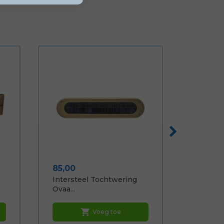
Prijs
85,00
Intersteel Tochtwering
Ovaa...
shopping_cart
Voeg toe