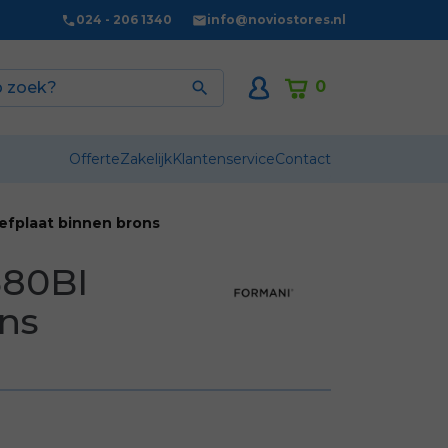
024 - 206 1340
info@noviostores.nl
0

Offerte
Zakelijk
Klantenservice
Contact
efplaat binnen brons
380BI
ons