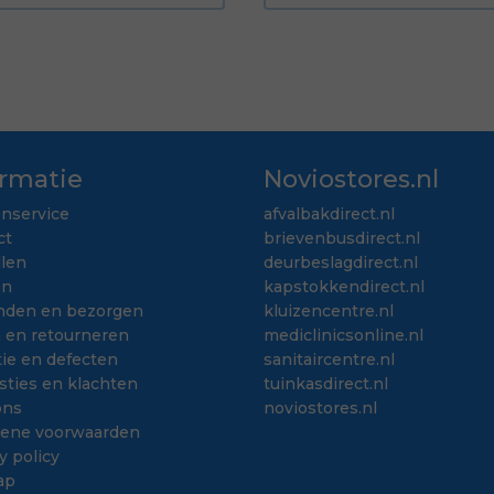
ormatie
Noviostores.nl
enservice
afvalbakdirect.nl
ct
brievenbusdirect.nl
llen
deurbeslagdirect.nl
en
kapstokkendirect.nl
nden en bezorgen
kluizencentre.nl
n en retourneren
mediclinicsonline.nl
ie en defecten
sanitaircentre.nl
sties en klachten
tuinkasdirect.nl
ons
noviostores.nl
ene voorwaarden
y policy
ap