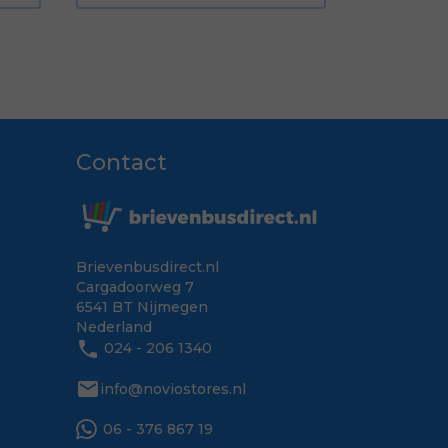
Contact
Brievenbusdirect.nl
Cargadoorweg 7
6541 BT Nijmegen
Nederland
phone
024 - 206 1340
mail
info@noviostores.nl
06 - 376 867 19