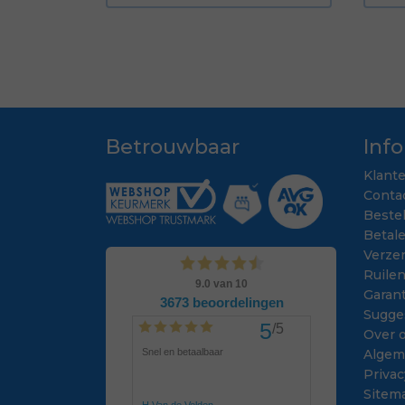
Betrouwbaar
Inf
Klant
Conta
Beste
Betal
Verze
Ruile
Garant
Sugge
Over 
Algem
Privac
Sitem