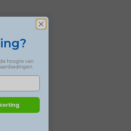
ting?
op de hoogte van
 aanbiedingen.
korting