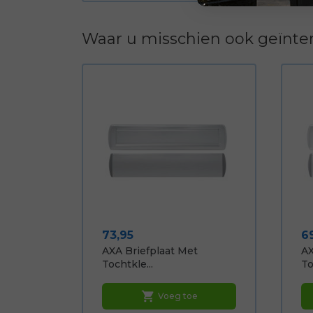
Waar u misschien ook geïnter
Prijs
Pr
73,95
6
AXA Briefplaat Met
AX
Tochtkle...
To
shopping_cart
Voeg toe