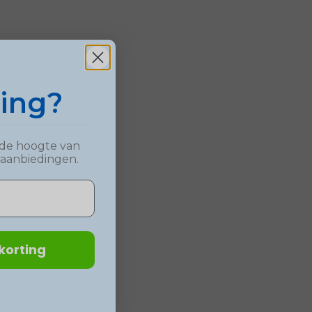
ting?
op de hoogte van
 aanbiedingen.
korting