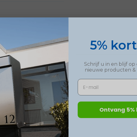
5% kor
Schrijf u in en blijf 
nieuwe
producten
&
Email
Ontvang 5% 