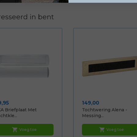
esseerd in bent
ijs
Prijs
9,95
149,00
A Briefplaat Met
Tochtwering Alena -
chtkle...
Messing...
shopping_cart
shopping_cart
Voeg toe
Voeg toe