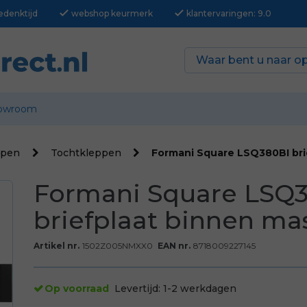
check
check
edenktijd
webshop keurmerk
klantervaringen: 9.0
owroom
ppen
Tochtkleppen
Formani Square LSQ380BI bri
Formani Square LSQ
briefplaat binnen mas
Artikel nr.
1502Z005NMXX0
EAN nr.
8718009227145
Op voorraad
Levertijd:
1-2 werkdagen