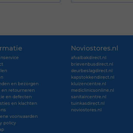
ormatie
Noviostores.nl
enservice
afvalbakdirect.nl
ct
brievenbusdirect.nl
llen
deurbeslagdirect.nl
en
kapstokkendirect.nl
nden en bezorgen
kluizencentre.nl
n en retourneren
mediclinicsonline.nl
ie en defecten
sanitaircentre.nl
sties en klachten
tuinkasdirect.nl
ons
noviostores.nl
ene voorwaarden
y policy
ap