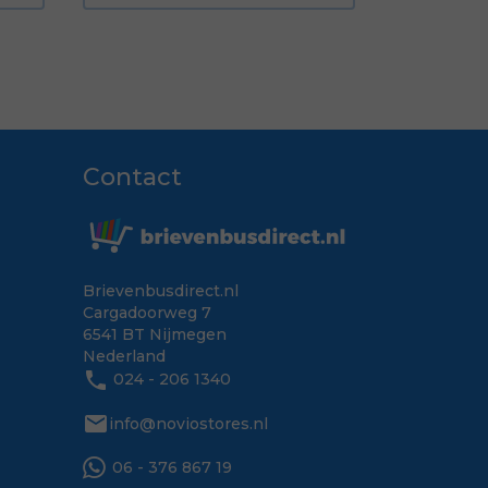
Contact
Brievenbusdirect.nl
Cargadoorweg 7
6541 BT Nijmegen
Nederland
phone
024 - 206 1340
mail
info@noviostores.nl
06 - 376 867 19