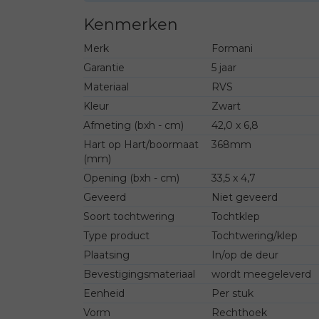
Kenmerken
Merk
Formani
Garantie
5 jaar
Materiaal
RVS
Kleur
Zwart
Afmeting (bxh - cm)
42,0 x 6,8
Hart op Hart/boormaat
368mm
(mm)
Opening (bxh - cm)
33,5 x 4,7
Geveerd
Niet geveerd
Soort tochtwering
Tochtklep
Type product
Tochtwering/klep
Plaatsing
In/op de deur
Bevestigingsmateriaal
wordt meegeleverd
Eenheid
Per stuk
Vorm
Rechthoek