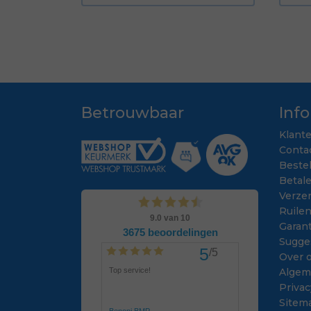
Betrouwbaar
Inf
Klant
Conta
Beste
Betal
Verze
Ruile
Garant
Sugge
Over 
Algem
Privac
Sitem