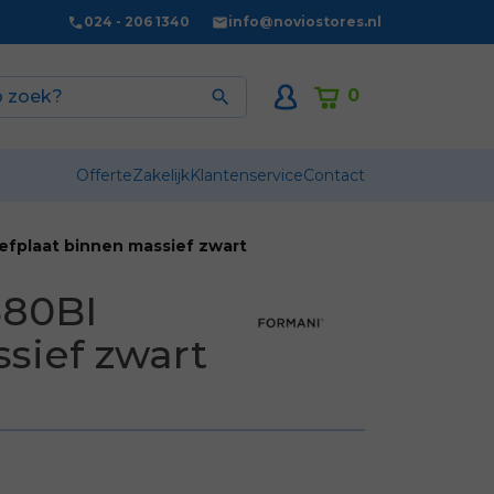
024 - 206 1340
info@noviostores.nl
0

Offerte
Zakelijk
Klantenservice
Contact
efplaat binnen massief zwart
380BI
sief zwart