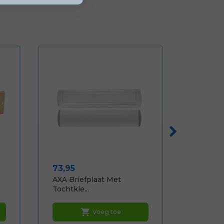
Prijs
73,95
AXA Briefplaat Met
Tochtkle...
shopping_cart
Voeg toe