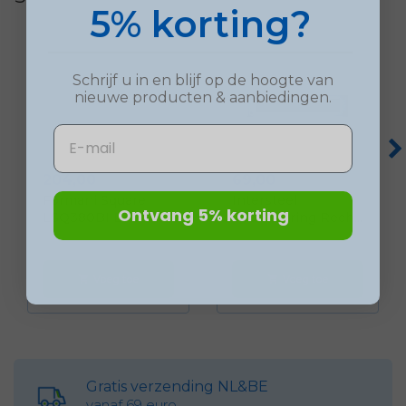
5% korting?
Schrijf u in en blijf op de hoogte van
nieuwe
producten
& aanbiedingen.
Email
Prijs
Prijs
204,00
69,00
Formani Square
Intersteel
Ontvang 5% korting
LSQ380BI Bri...
Tochtwering Rech...
Voeg toe
Voeg toe
shopping_cart
shopping_cart
Gratis verzending NL&BE
vanaf 69 euro