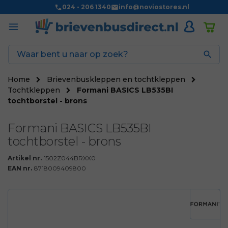
024 - 206 1340
info@noviostores.nl

Home
Brievenbuskleppen en tochtkleppen
Tochtkleppen
Formani BASICS LB535BI
tochtborstel - brons
Formani BASICS LB535BI
tochtborstel - brons
Artikel nr.
1502Z044BRXX0
EAN nr.
8718009409800