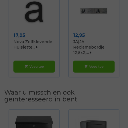
Prijs
Prijs
17,95
12,95
Nova Zelfklevende
JA|JA
Huislette...
Reclamebordje
12,5x2,...
Voeg toe
Voeg toe
shopping_cart
shopping_cart
Waar u misschien ook
geïnteresseerd in bent