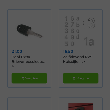
Prijs
Prijs
21,00
16,50
Bobi Extra
Zelfklevend RVS
Brievenbussleute...
Huiscijfer ...
Voeg toe
Voeg toe
shopping_cart
shopping_cart