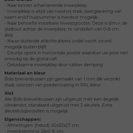
- Naar binnen scharnierende inwerpklep
- Inwerpklep is altijd van roestvrij staal, lasergravering van
naam en/of huisnummer is hierdoor mogelijk
- Naar behoefte instelbare inwerpgrootte. Deze is d.m.v. de
stelbout achter de inwerpklep te verstellen van 0-8 cm.
diep
- Nauw sluitende afdichtrubbers zodat vocht zoveel
mogelijk buiten blijft
- Deurtje opent in horizontale positie waardoor uw post niet
onnodig op de grond valt
- Geluidsarme inwerpklep door rubber demping
Materiaal en kleur
Bobi brievenbussen zijn gemaakt van 1 mm dik verzinkt
staal, voorzien van poedercoating in RAL-kleur.
Slot
Alle Bobi brievenbussen zijn uitgerust met een degelijk
cilinderslot, standaard uitgerust met 3 sleutels. Extra
sleutels bijbestellen is mogelijk.
Eigenschappen:
- Afmetingen: (hxbxd): 60x32x27 cm.
- Inwerpopening: 26x0-8 cm.