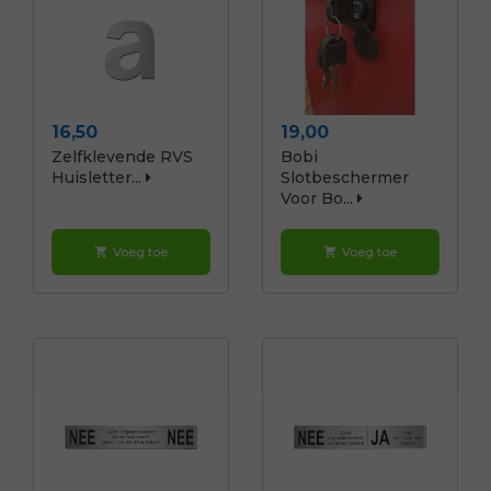
Prijs
Prijs
16,50
19,00
Zelfklevende RVS
Bobi
Huisletter...
Slotbeschermer
Voor Bo...
Voeg toe
Voeg toe
shopping_cart
shopping_cart