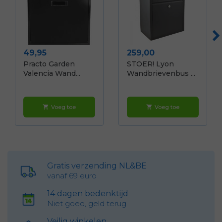
Prijs
Prijs
49,95
259,00
Practo Garden
STOER! Lyon
Valencia Wand...
Wandbrievenbus ...
Voeg toe
Voeg toe
shopping_cart
shopping_cart
Gratis verzending NL&BE
vanaf 69 euro
14 dagen bedenktijd
Niet goed, geld terug
Veilig winkelen