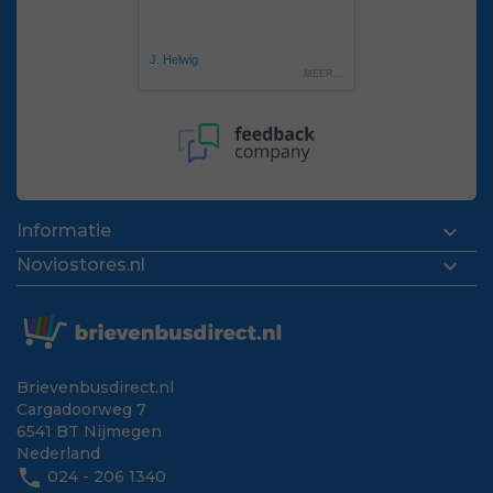

Informatie

Noviostores.nl
Brievenbusdirect.nl
Cargadoorweg 7
6541 BT Nijmegen
Nederland
phone
024 - 206 1340