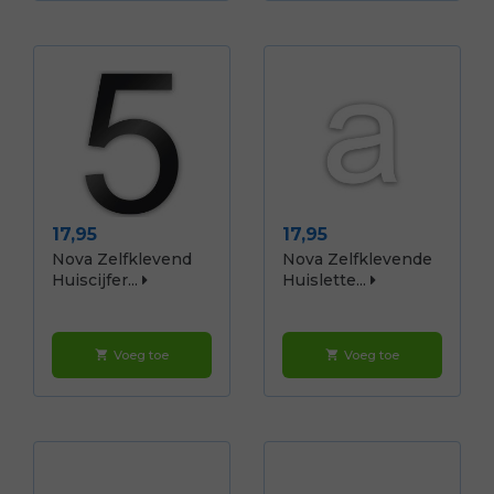
Prijs
Prijs
17,95
17,95
Nova Zelfklevend
Nova Zelfklevende
Huiscijfer...
Huislette...
Voeg toe
Voeg toe
shopping_cart
shopping_cart