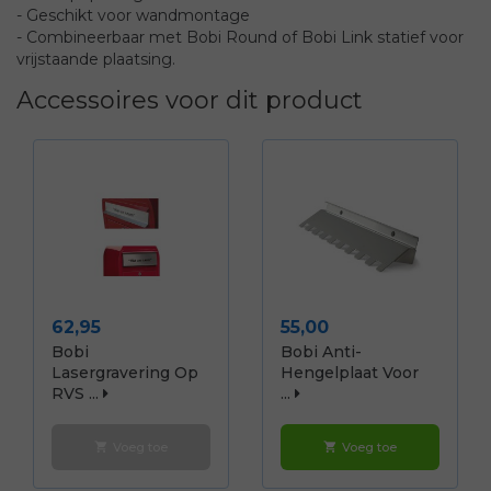
- Geschikt voor wandmontage
- Combineerbaar met Bobi Round of Bobi Link statief voor
vrijstaande plaatsing.
Accessoires voor dit product
Prijs
Prijs
62,95
55,00
Bobi
Bobi Anti-
Lasergravering Op
Hengelplaat Voor
RVS ...
...
Voeg toe
Voeg toe
shopping_cart
shopping_cart