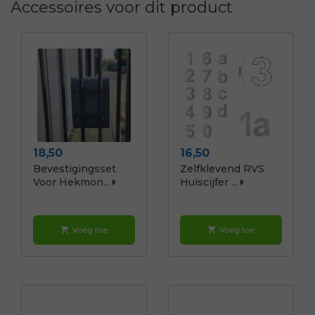
Accessoires voor dit product
Prijs
Prijs
18,50
16,50
Bevestigingsset
Zelfklevend RVS
Voor Hekmon...
Huiscijfer ...
Voeg toe
Voeg toe
shopping_cart
shopping_cart