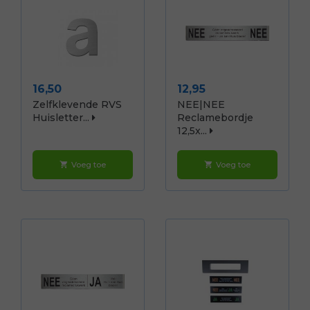
Prijs
Prijs
16,50
12,95
Zelfklevende RVS
NEE|NEE
Huisletter...
Reclamebordje
12,5x...
Voeg toe
Voeg toe
shopping_cart
shopping_cart