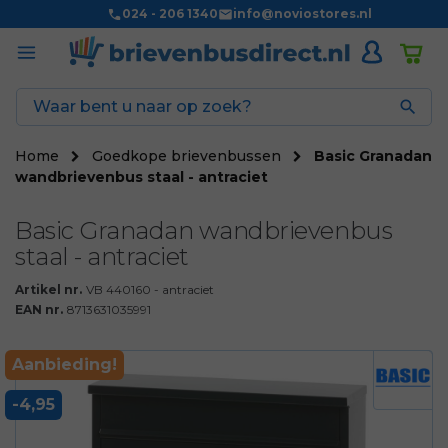
024 - 206 1340
info@noviostores.nl

Home
Goedkope brievenbussen
Basic Granadan
wandbrievenbus staal - antraciet
Basic Granadan wandbrievenbus
staal - antraciet
Artikel nr.
VB 440160 - antraciet
EAN nr.
8713631035991
Aanbieding!
-4,95