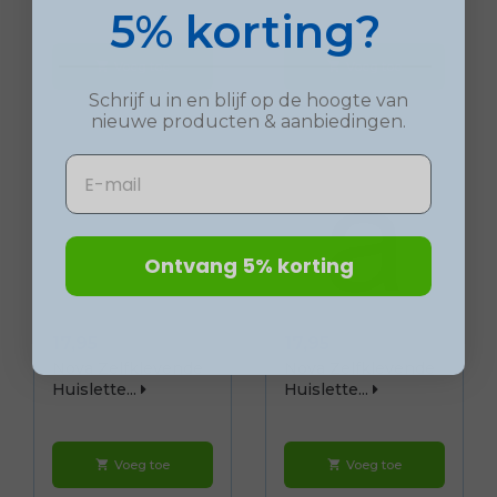
5% korting?
Voeg toe
Voeg toe
shopping_cart
shopping_cart
Schrijf u in en blijf op de hoogte van
nieuwe
producten
& aanbiedingen.
Email
Ontvang 5% korting
Prijs
Prijs
17,95
17,95
Nova Zelfklevende
Nova Zelfklevende
Huislette...
Huislette...
Voeg toe
Voeg toe
shopping_cart
shopping_cart