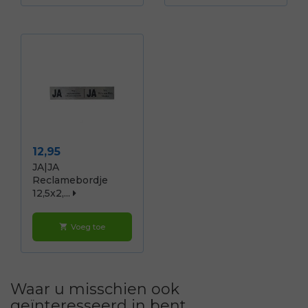
Prijs
12,95
JA|JA
Reclamebordje
12,5x2,...
Voeg toe
shopping_cart
Waar u misschien ook
geïnteresseerd in bent