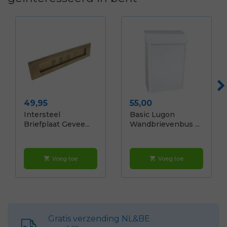
Prijs
Prijs
49,95
55,00
Intersteel
Basic Lugon
Briefplaat Gevee...
Wandbrievenbus ...
Voeg toe
Voeg toe
shopping_cart
shopping_cart
Gratis verzending NL&BE