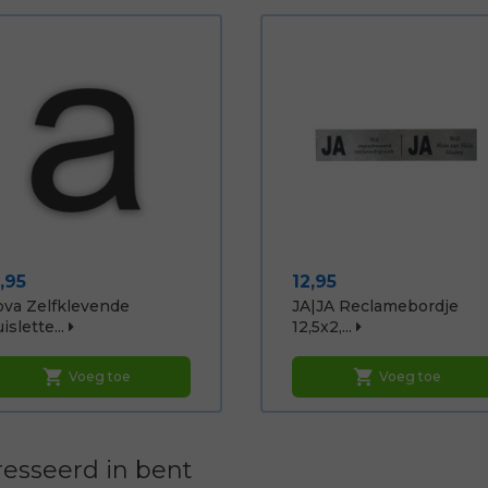
ijs
Prijs
,95
12,95
va Zelfklevende
JA|JA Reclamebordje
islette...
12,5x2,...
shopping_cart
shopping_cart
Voeg toe
Voeg toe
esseerd in bent