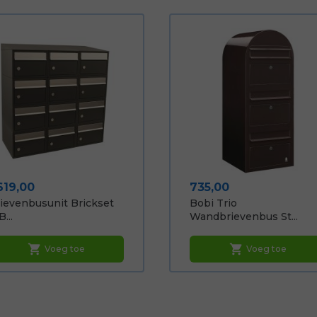
ijs
Prijs
619,00
735,00
ievenbusunit Brickset
Bobi Trio
B...
Wandbrievenbus St...
shopping_cart
shopping_cart
Voeg toe
Voeg toe