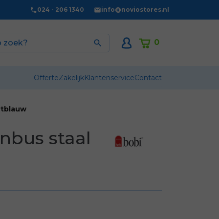
024 - 206 1340
info@noviostores.nl
0

Offerte
Zakelijk
Klantenservice
Contact
rtblauw
nbus staal