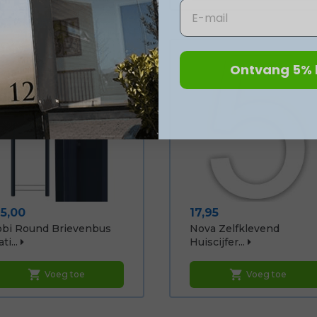
Email
Ontvang 5% 
ijs
Prijs
75,00
17,95
bi Round Brievenbus
Nova Zelfklevend
ti...
Huiscijfer...
shopping_cart
shopping_cart
Voeg toe
Voeg toe