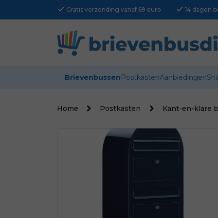
check
check
Gratis verzending vanaf 69 euro
14 dagen b
Brievenbussen
Postkasten
Aanbiedingen
Sh
Home
Postkasten
Kant-en-klare 