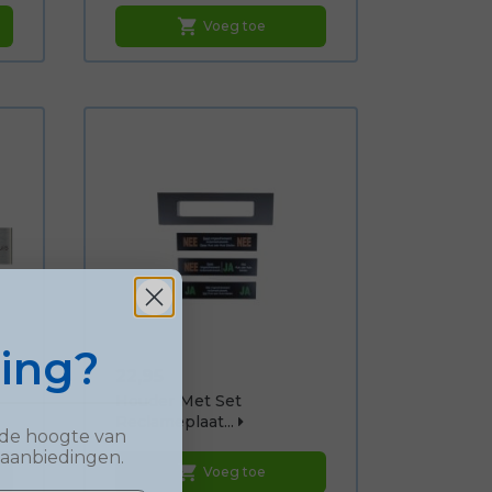
shopping_cart
Voeg toe
ting?
Prijs
22,95
Houder Met Set
Reclameplaat...
op de hoogte van
 aanbiedingen.
shopping_cart
Voeg toe