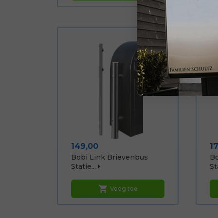
Prijs
Pr
149,00
1
Bobi Link Brievenbus
Bo
Statie...
Sta
shopping_cart
Voeg toe