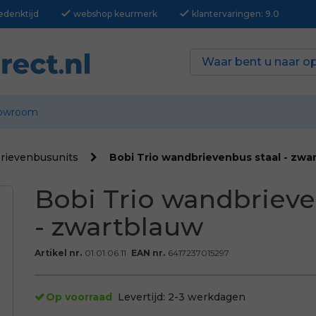
check
check
edenktijd
webshop keurmerk
klantervaringen: 9.0
owroom
brievenbusunits
Bobi Trio wandbrievenbus staal - zwa
Bobi Trio wandbrieve
- zwartblauw
Artikel nr.
01.01.06.11
EAN nr.
6417237015297
Op voorraad
Levertijd:
2-3 werkdagen