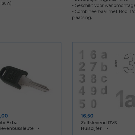
lauw)
- Geschikt voor wandmontag
- Combineerbaar met Bobi Roun
plaatsing.
ijs
Prijs
1,00
16,50
bi Extra
Zelfklevend RVS
ievenbussleute...
Huiscijfer ...